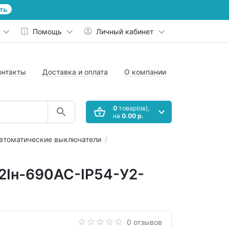
ть
Помощь
Личный кабинет
онтакты
Доставка и оплата
О компании
0
товар(ов),
на
0.00 р.
втоматические выключатели
2Iн-690AC-IP54-У2-
0 отзывов