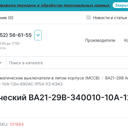
правила передачи и обработки персональных данных
Закры
ние (0)
Новости и статьи
652) 56-61-55
Производители
К
8:00 до 17:00
t.ru
матические выключатели в литом корпусе (MCCB)
ВА21-29В А
-10А-12Iн-690AC-IP54-У2-КЭАЗ
ческий ВА21-29В-340010-10А-1
SKU:
101884