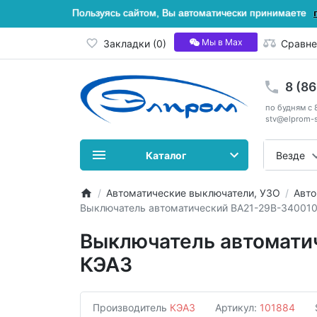
Пользуясь сайтом, Вы автоматически принимаете
Мы в Мах
Закладки (0)
Сравне
8 (8
по будням с 
stv@elprom-s
Каталог
Везде
Автоматические выключатели, УЗО
Авто
Выключатель автоматический ВА21-29В-340010
Выключатель автомати
КЭАЗ
Производитель
КЭАЗ
Артикул:
101884