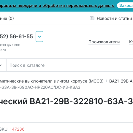
правила передачи и обработки персональных данных
Закры
ние (0)
Новости и статьи
652) 56-61-55
Производители
К
8:00 до 17:00
t.ru
матические выключатели в литом корпусе (MCCB)
ВА21-29В А
0-63А-3Iн-690AC-НР220AC/DC-У3-КЭАЗ
ческий ВА21-29В-322810-63А-3
SKU:
147236