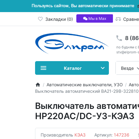
Пользуясь сайтом, Вы автоматически принимаете
Мы в Мах
Закладки (0)
Сравне
8 (8
по будням с 
stv@elprom-s
Каталог
Везде
Автоматические выключатели, УЗО
Авто
Выключатель автоматический ВА21-29В-32281
Выключатель автомати
НР220AC/DC-У3-КЭАЗ
Производитель
КЭАЗ
Артикул:
147236