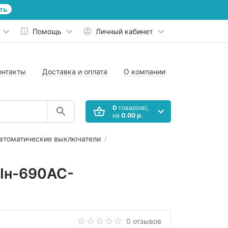
ть
Помощь
Личный кабинет
онтакты
Доставка и оплата
О компании
0
товар(ов),
на
0.00 р.
втоматические выключатели
Iн-690AC-
0 отзывов