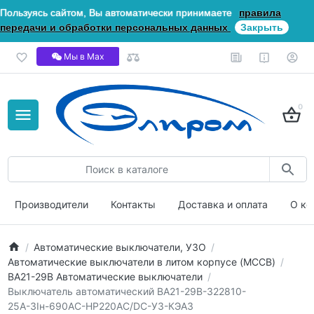
Пользуясь сайтом, Вы автоматически принимаете
правила
передачи и обработки персональных данных
Закрыть
Мы в Мах
0
Производители
Контакты
Доставка и оплата
О ко
Автоматические выключатели, УЗО
Автоматические выключатели в литом корпусе (MCCB)
ВА21-29В Автоматические выключатели
Выключатель автоматический ВА21-29В-322810-
25А-3Iн-690AC-НР220AC/DC-У3-КЭАЗ