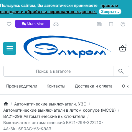
Пользуясь сайтом, Вы автоматически принимаете
правила
передачи и обработки персональных данных
Закрыть
Мы в Мах
0
Производители
Контакты
Доставка и оплата
О ко
Автоматические выключатели, УЗО
Автоматические выключатели в литом корпусе (MCCB)
ВА21-29В Автоматические выключатели
Выключатель автоматический ВА21-29В-322210-
4А-3Iн-690AC-У3-КЭАЗ