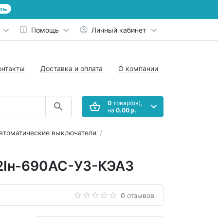
ть
Помощь
Личный кабинет
онтакты
Доставка и оплата
О компании
0
товар(ов),
на
0.00 р.
втоматические выключатели
2Iн-690AC-У3-КЭАЗ
0 отзывов