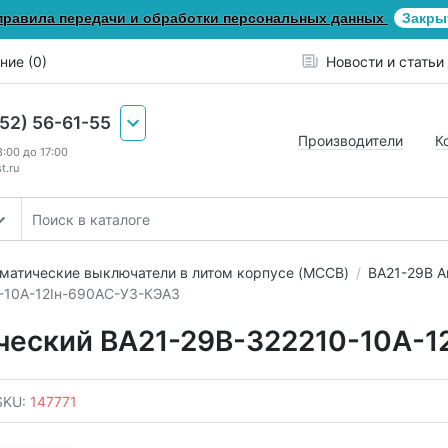
правила передачи и обработки персональных данных
Закры
ние (0)
Новости и статьи
652) 56-61-55
Производители
К
8:00 до 17:00
t.ru
матические выключатели в литом корпусе (MCCB)
ВА21-29В А
-10А-12Iн-690AC-У3-КЭАЗ
ческий ВА21-29В-322210-10А-1
SKU:
147771