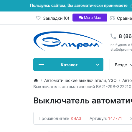
Пользуясь сайтом, Вы автоматически принимаете
Мы в Мах
Закладки (0)
Сравне
8 (8
по будням с 
stv@elprom-s
Каталог
Везде
Автоматические выключатели, УЗО
Авто
Выключатель автоматический ВА21-29В-322210
Выключатель автомати
Производитель
КЭАЗ
Артикул:
147771