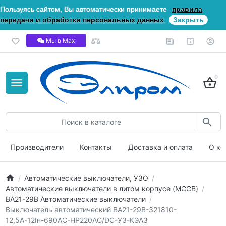
Пользуясь сайтом, Вы автоматически принимаете
правила
передачи и обработки персональных данных
Закрыть
Мы в Мах
0
Производители
Контакты
Доставка и оплата
О ко
Автоматические выключатели, УЗО
Автоматические выключатели в литом корпусе (MCCB)
ВА21-29В Автоматические выключатели
Выключатель автоматический ВА21-29В-321810-
12,5А-12Iн-690AC-НР220AC/DC-У3-КЭАЗ