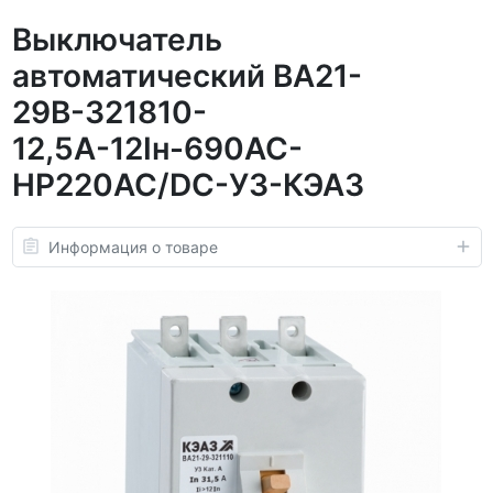
Выключатель
автоматический ВА21-
29В-321810-
12,5А-12Iн-690AC-
НР220AC/DC-У3-КЭАЗ
Информация о товаре