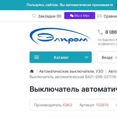
Пользуясь сайтом, Вы автоматически принимаете
Мы в Мах
Закладки (0)
Сравне
8 (8
по будням с 
stv@elprom-s
Каталог
Везде
Автоматические выключатели, УЗО
Авто
Выключатель автоматический ВА21-29В-321116
Выключатель автомати
Производитель
КЭАЗ
Артикул:
102610