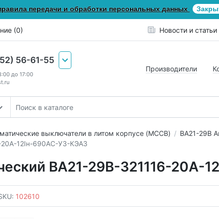
правила передачи и обработки персональных данных
Закры
ние (0)
Новости и статьи
652) 56-61-55
Производители
К
8:00 до 17:00
t.ru
матические выключатели в литом корпусе (MCCB)
ВА21-29В А
-20А-12Iн-690AC-У3-КЭАЗ
ческий ВА21-29В-321116-20А-1
SKU:
102610