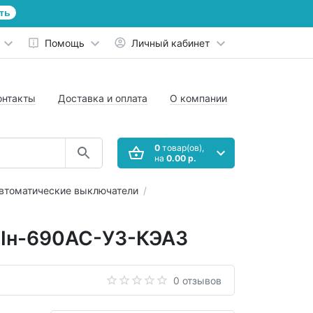
ть
Помощь
Личный кабинет
онтакты
Доставка и оплата
О компании
0
товар(ов),
на
0.00 р.
втоматические выключатели
2Iн-690AC-У3-КЭАЗ
0 отзывов