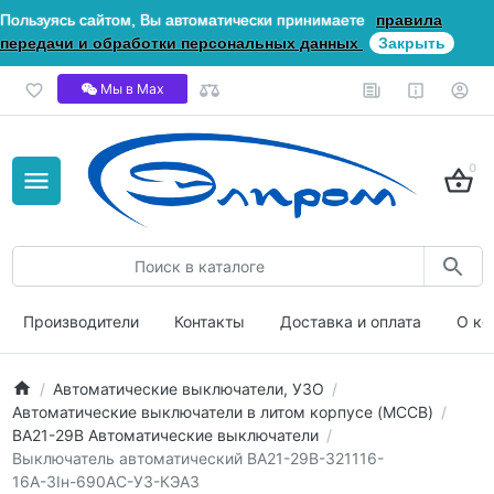
Пользуясь сайтом, Вы автоматически принимаете
правила
передачи и обработки персональных данных
Закрыть
Мы в Мах
0
Производители
Контакты
Доставка и оплата
О ко
Автоматические выключатели, УЗО
Автоматические выключатели в литом корпусе (MCCB)
ВА21-29В Автоматические выключатели
Выключатель автоматический ВА21-29В-321116-
16А-3Iн-690AC-У3-КЭАЗ