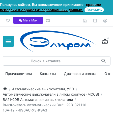
Пользуясь сайтом, Вы автоматически принимаете
правила
передачи и обработки персональных данных
Закрыть
Мы в Мах
0
Производители
Контакты
Доставка и оплата
О ко
Автоматические выключатели, УЗО
Автоматические выключатели в литом корпусе (MCCB)
ВА21-29В Автоматические выключатели
Выключатель автоматический ВА21-29В-321116-
16А-12Iн-690AC-У3-КЭАЗ