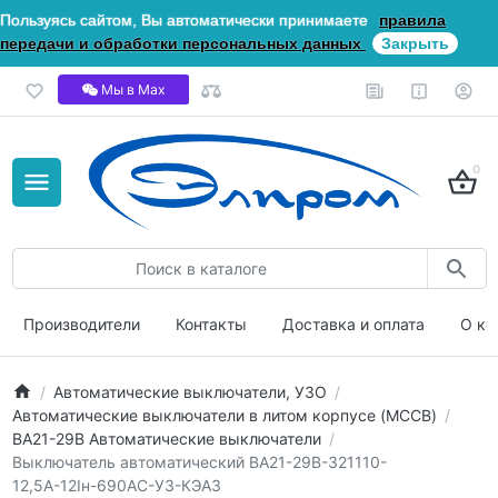
Пользуясь сайтом, Вы автоматически принимаете
правила
передачи и обработки персональных данных
Закрыть
Мы в Мах
0
Производители
Контакты
Доставка и оплата
О ко
Автоматические выключатели, УЗО
Автоматические выключатели в литом корпусе (MCCB)
ВА21-29В Автоматические выключатели
Выключатель автоматический ВА21-29В-321110-
12,5А-12Iн-690AC-У3-КЭАЗ