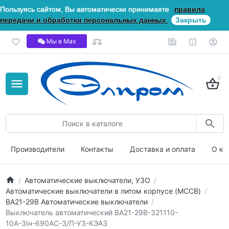
Пользуясь сайтом, Вы автоматически принимаете
правила
передачи и обработки персональных данных
Закрыть
Мы в Мах
0
Производители
Контакты
Доставка и оплата
О ко
Автоматические выключатели, УЗО
Автоматические выключатели в литом корпусе (MCCB)
ВА21-29В Автоматические выключатели
Выключатель автоматический ВА21-29В-321110-
10А-3Iн-690AC-З/П-У3-КЭАЗ