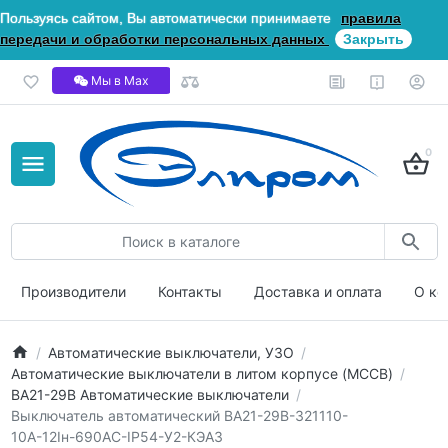
Пользуясь сайтом, Вы автоматически принимаете
правила
передачи и обработки персональных данных
Закрыть
Мы в Мах
0
Производители
Контакты
Доставка и оплата
О ко
Автоматические выключатели, УЗО
Автоматические выключатели в литом корпусе (MCCB)
ВА21-29В Автоматические выключатели
Выключатель автоматический ВА21-29В-321110-
10А-12Iн-690AC-IP54-У2-КЭАЗ