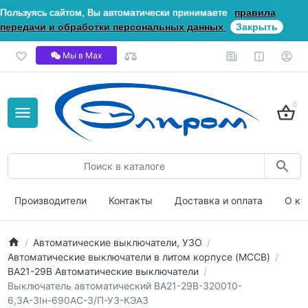
Пользуясь сайтом, Вы автоматически принимаете
правила
передачи и обработки персональных данных
Закрыть
Мы в Мах
0
Производители
Контакты
Доставка и оплата
О ко
Автоматические выключатели, УЗО
Автоматические выключатели в литом корпусе (MCCB)
ВА21-29В Автоматические выключатели
Выключатель автоматический ВА21-29В-320010-
6,3А-3Iн-690AC-З/П-У3-КЭАЗ