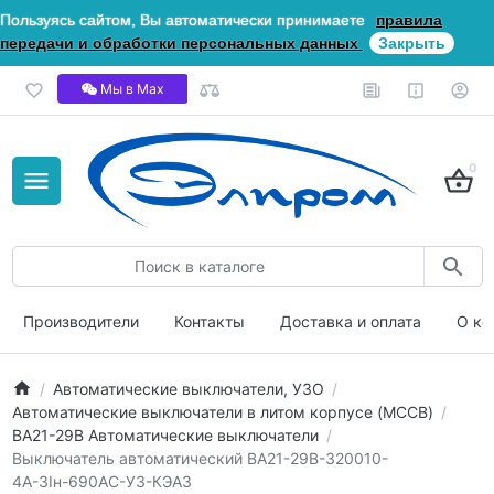
Пользуясь сайтом, Вы автоматически принимаете
правила
передачи и обработки персональных данных
Закрыть
Мы в Мах
0
Производители
Контакты
Доставка и оплата
О ко
Автоматические выключатели, УЗО
Автоматические выключатели в литом корпусе (MCCB)
ВА21-29В Автоматические выключатели
Выключатель автоматический ВА21-29В-320010-
4А-3Iн-690AC-У3-КЭАЗ