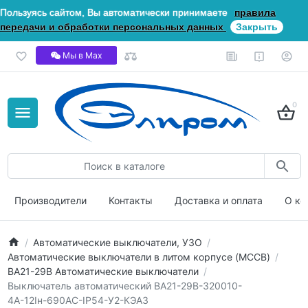
Пользуясь сайтом, Вы автоматически принимаете
правила
передачи и обработки персональных данных
Закрыть
Мы в Мах
0
Производители
Контакты
Доставка и оплата
О ко
Автоматические выключатели, УЗО
Автоматические выключатели в литом корпусе (MCCB)
ВА21-29В Автоматические выключатели
Выключатель автоматический ВА21-29В-320010-
4А-12Iн-690AC-IP54-У2-КЭАЗ