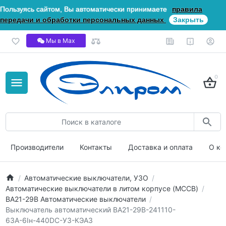
Пользуясь сайтом, Вы автоматически принимаете
правила
передачи и обработки персональных данных
Закрыть
Мы в Мах
0
Производители
Контакты
Доставка и оплата
О ко
Автоматические выключатели, УЗО
Автоматические выключатели в литом корпусе (MCCB)
ВА21-29В Автоматические выключатели
Выключатель автоматический ВА21-29В-241110-
63А-6Iн-440DC-У3-КЭАЗ