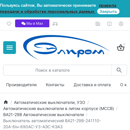
Пользуясь сайтом, Вы автоматически принимаете
правила
передачи и обработки персональных данных
Закрыть
Мы в Мах
0
Производители
Контакты
Доставка и оплата
О ко
Автоматические выключатели, УЗО
Автоматические выключатели в литом корпусе (MCCB)
ВА21-29В Автоматические выключатели
Выключатель автоматический ВА21-29В-241110-
20А-6Iн-690AC-У3-АЭС-КЭАЗ