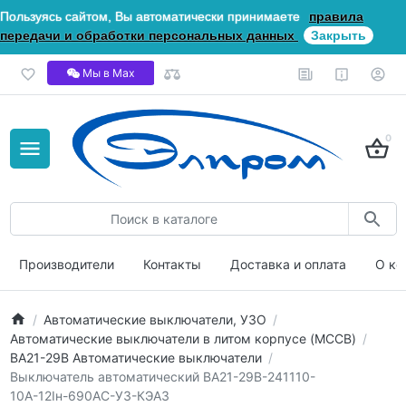
Пользуясь сайтом, Вы автоматически принимаете
правила
передачи и обработки персональных данных
Закрыть
Мы в Мах
0
Производители
Контакты
Доставка и оплата
О ко
Автоматические выключатели, УЗО
Автоматические выключатели в литом корпусе (MCCB)
ВА21-29В Автоматические выключатели
Выключатель автоматический ВА21-29В-241110-
10А-12Iн-690AC-У3-КЭАЗ