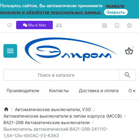
Пользуясь сайтом, Вы автоматически принимаете
правила
передачи и обработки персональных данных
Закрыть
Мы в Мах
0
Производители
Контакты
Доставка и оплата
О ко
Автоматические выключатели, УЗО
Автоматические выключатели в литом корпусе (MCCB)
ВА21-29В Автоматические выключатели
Выключатель автоматический ВА21-29В-241110-
1,6А-12Iн-690AC-У3-КЭАЗ