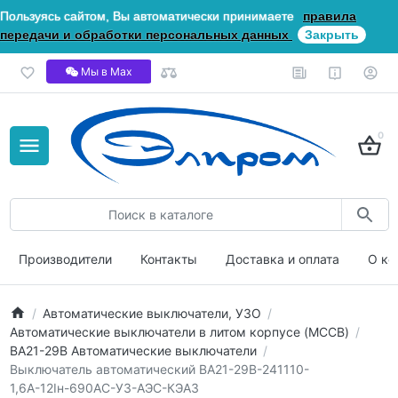
Пользуясь сайтом, Вы автоматически принимаете
правила
передачи и обработки персональных данных
Закрыть
Мы в Мах
0
Производители
Контакты
Доставка и оплата
О ко
Автоматические выключатели, УЗО
Автоматические выключатели в литом корпусе (MCCB)
ВА21-29В Автоматические выключатели
Выключатель автоматический ВА21-29В-241110-
1,6А-12Iн-690AC-У3-АЭС-КЭАЗ