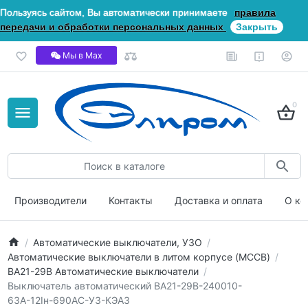
Пользуясь сайтом, Вы автоматически принимаете
правила
передачи и обработки персональных данных
Закрыть
Мы в Мах
0
Производители
Контакты
Доставка и оплата
О ко
Автоматические выключатели, УЗО
Автоматические выключатели в литом корпусе (MCCB)
ВА21-29В Автоматические выключатели
Выключатель автоматический ВА21-29В-240010-
63А-12Iн-690AC-У3-КЭАЗ