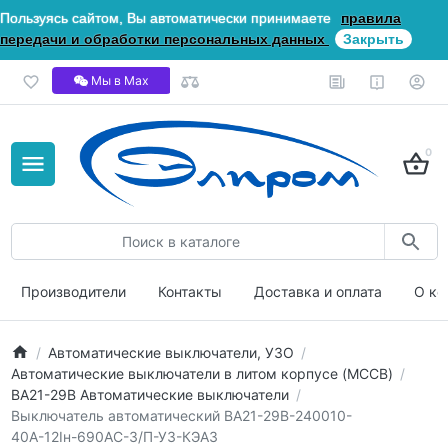
Пользуясь сайтом, Вы автоматически принимаете
правила
передачи и обработки персональных данных
Закрыть
Мы в Мах
0
Производители
Контакты
Доставка и оплата
О ко
Автоматические выключатели, УЗО
Автоматические выключатели в литом корпусе (MCCB)
ВА21-29В Автоматические выключатели
Выключатель автоматический ВА21-29В-240010-
40А-12Iн-690AC-З/П-У3-КЭАЗ