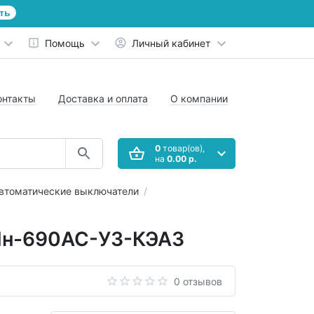
ть
Помощь
Личный кабинет
онтакты
Доставка и оплата
О компании
0
товар(ов),
на
0.00 р.
втоматические выключатели
2Iн-690AC-У3-КЭАЗ
0 отзывов