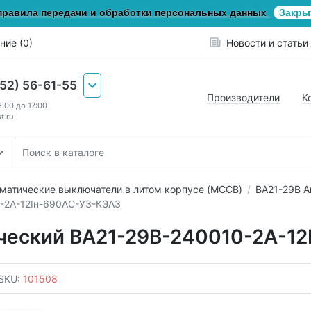
правила передачи и обработки персональных данных
Закры
ние (0)
Новости и статьи
652) 56-61-55
Производители
К
8:00 до 17:00
t.ru
матические выключатели в литом корпусе (MCCB)
ВА21-29В А
-2А-12Iн-690AC-У3-КЭАЗ
ческий ВА21-29В-240010-2А-1
SKU:
101508