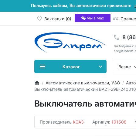
Пользуясь сайтом, Вы автоматически принимаете
Мы в Мах
Закладки (0)
Сравне
8 (8
по будням с 
stv@elprom-s
Каталог
Везде
Автоматические выключатели, УЗО
Авто
Выключатель автоматический ВА21-29В-240010
Выключатель автомати
Производитель
КЭАЗ
Артикул:
101508