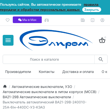
Пользуясь сайтом, Вы автоматически принимаете
правила
передачи и обработки персональных данных
Закрыть
Мы в Мах
0
Производители
Контакты
Доставка и оплата
О ко
Автоматические выключатели, УЗО
Автоматические выключатели в литом корпусе (MCCB)
ВА21-29В Автоматические выключатели
Выключатель автоматический ВА21-29В-240010-
25А-6Iн-440DC-У3-КЭАЗ