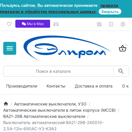
Пользуясь сайтом, Вы автоматически принимаете
правила
передачи и обработки персональных данных
Закрыть
Мы в Мах
0
Производители
Контакты
Доставка и оплата
О ко
Автоматические выключатели, УЗО
Автоматические выключатели в литом корпусе (MCCB)
ВА21-29В Автоматические выключатели
Выключатель автоматический ВА21-29В-240010-
2,5А-12Iн-690AC-У3-КЭАЗ