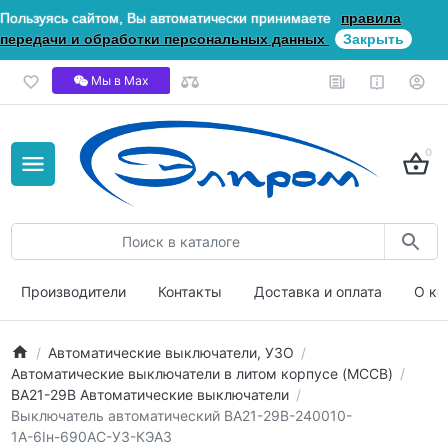
Пользуясь сайтом, Вы автоматически принимаете
правила
передачи и обработки персональных данных
Закрыть
Мы в Мах
0
Производители
Контакты
Доставка и оплата
О ко
Автоматические выключатели, УЗО
Автоматические выключатели в литом корпусе (MCCB)
ВА21-29В Автоматические выключатели
Выключатель автоматический ВА21-29В-240010-
1А-6Iн-690AC-У3-КЭАЗ