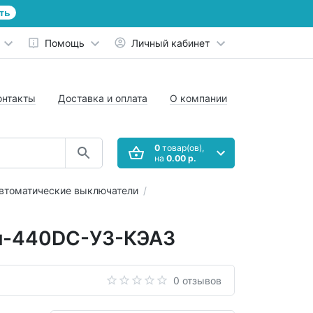
ть
Помощь
Личный кабинет
онтакты
Доставка и оплата
О компании
0
товар(ов),
на
0.00 р.
втоматические выключатели
Iн-440DC-У3-КЭАЗ
0 отзывов