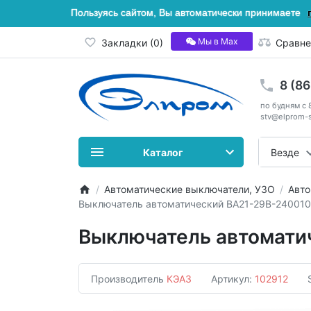
Пользуясь сайтом, Вы автоматически принимаете
Мы в Мах
Закладки (0)
Сравне
8 (8
по будням с 
stv@elprom-s
Каталог
Везде
Автоматические выключатели, УЗО
Авто
Выключатель автоматический ВА21-29В-240010
Выключатель автомати
Производитель
КЭАЗ
Артикул:
102912