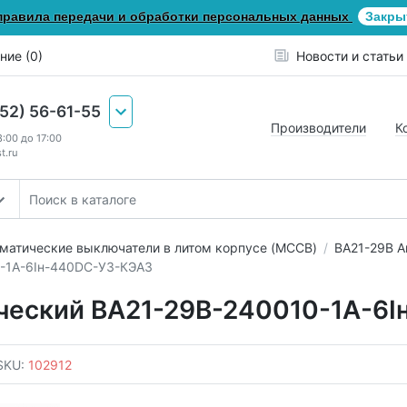
правила передачи и обработки персональных данных
Закры
ние (0)
Новости и статьи
652) 56-61-55
Производители
К
8:00 до 17:00
t.ru
матические выключатели в литом корпусе (MCCB)
ВА21-29В А
-1А-6Iн-440DC-У3-КЭАЗ
ческий ВА21-29В-240010-1А-6
SKU:
102912