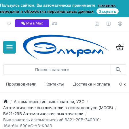
Пользуясь сайтом, Вы автоматически принимаете
правила
передачи и обработки персональных данных
Закрыть
Мы в Мах
0
Производители
Контакты
Доставка и оплата
О ко
Автоматические выключатели, УЗО
Автоматические выключатели в литом корпусе (MCCB)
ВА21-29В Автоматические выключатели
Выключатель автоматический ВА21-29В-240010-
16А-6Iн-690AC-У3-КЭАЗ