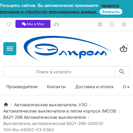
Пользуясь сайтом, Вы автоматически принимаете
правила
передачи и обработки персональных данных
Закрыть
Мы в Мах
0
Производители
Контакты
Доставка и оплата
О ко
Автоматические выключатели, УЗО
Автоматические выключатели в литом корпусе (MCCB)
ВА21-29В Автоматические выключатели
Выключатель автоматический ВА21-29В-240010-
10А-6Iн-440DC-У3-КЭАЗ