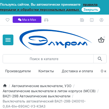
Пользуясь сайтом, Вы автоматически принимаете
правила
передачи и обработки персональных данных
Закрыть
Мы в Мах
0
Производители
Контакты
Доставка и оплата
О ко
Автоматические выключатели, УЗО
Автоматические выключатели в литом корпусе (MCCB)
ВА21-29В Автоматические выключатели
Выключатель автоматический ВА21-29В-240010-
0,6А-6Iн-690AC-У3-КЭАЗ