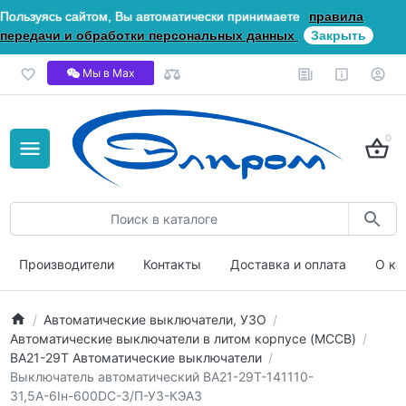
Пользуясь сайтом, Вы автоматически принимаете
правила
передачи и обработки персональных данных
Закрыть
Мы в Мах
0
Производители
Контакты
Доставка и оплата
О ко
Автоматические выключатели, УЗО
Автоматические выключатели в литом корпусе (MCCB)
ВА21-29Т Автоматические выключатели
Выключатель автоматический ВА21-29Т-141110-
31,5А-6Iн-600DC-З/П-У3-КЭАЗ