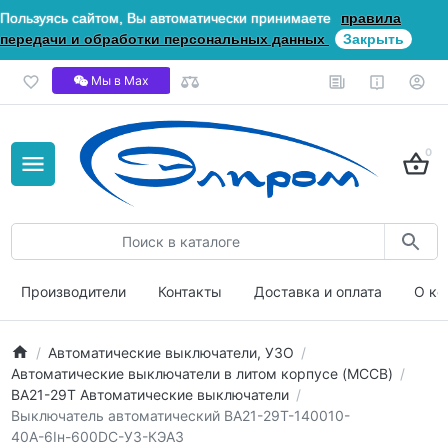
Пользуясь сайтом, Вы автоматически принимаете
правила
передачи и обработки персональных данных
Закрыть
Мы в Мах
0
Производители
Контакты
Доставка и оплата
О ко
Автоматические выключатели, УЗО
Автоматические выключатели в литом корпусе (MCCB)
ВА21-29Т Автоматические выключатели
Выключатель автоматический ВА21-29Т-140010-
40А-6Iн-600DC-У3-КЭАЗ