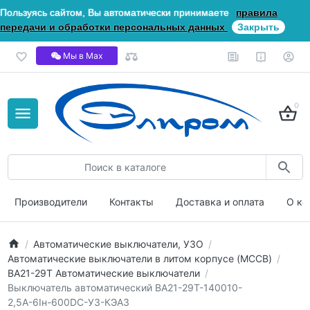
Пользуясь сайтом, Вы автоматически принимаете
правила
передачи и обработки персональных данных
Закрыть
Мы в Мах
0
Производители
Контакты
Доставка и оплата
О ко
Автоматические выключатели, УЗО
Автоматические выключатели в литом корпусе (MCCB)
ВА21-29Т Автоматические выключатели
Выключатель автоматический ВА21-29Т-140010-
2,5А-6Iн-600DC-У3-КЭАЗ