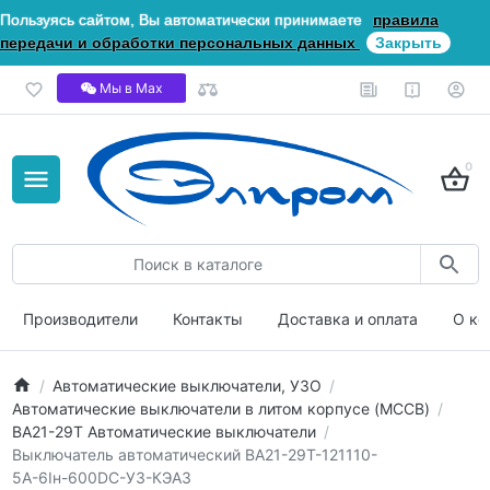
Пользуясь сайтом, Вы автоматически принимаете
правила
передачи и обработки персональных данных
Закрыть
Мы в Мах
0
Производители
Контакты
Доставка и оплата
О ко
Автоматические выключатели, УЗО
Автоматические выключатели в литом корпусе (MCCB)
ВА21-29Т Автоматические выключатели
Выключатель автоматический ВА21-29Т-121110-
5А-6Iн-600DC-У3-КЭАЗ