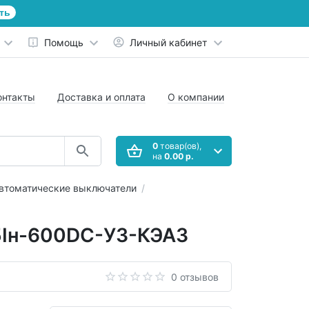
ть
Помощь
Личный кабинет
онтакты
Доставка и оплата
О компании
0
товар(ов),
на
0.00 р.
втоматические выключатели
,5Iн-600DC-У3-КЭАЗ
0 отзывов