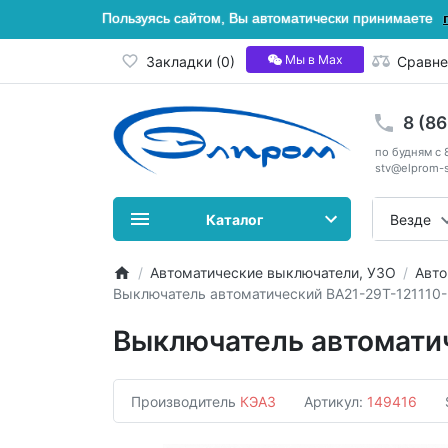
Пользуясь сайтом, Вы автоматически принимаете
Мы в Мах
Закладки (0)
Сравне
8 (8
по будням с 
stv@elprom-s
Каталог
Везде
Автоматические выключатели, УЗО
Авто
Выключатель автоматический ВА21-29Т-121110
Выключатель автомати
Производитель
КЭАЗ
Артикул:
149416