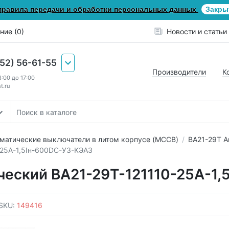
правила передачи и обработки персональных данных
Закры
ние (0)
Новости и статьи
652) 56-61-55
Производители
К
8:00 до 17:00
t.ru
матические выключатели в литом корпусе (MCCB)
ВА21-29Т А
-25А-1,5Iн-600DC-У3-КЭАЗ
ческий ВА21-29Т-121110-25А-1
SKU:
149416