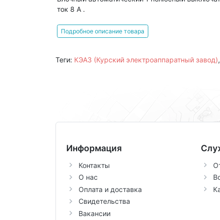
ток 8 А .
Подробное описание товара
Теги:
КЭАЗ (Курский электроаппаратный завод)
Информация
Слу
Контакты
О
О нас
В
Оплата и доставка
К
Свидетельства
Вакансии