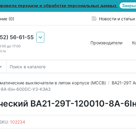
правила передачи и обработки персональных данных
Закры
ние (0)
Новости и статьи
652) 56-61-55
Производители
К
8:00 до 17:00
t.ru
матические выключатели в литом корпусе (MCCB)
ВА21-29Т А
-8А-6Iн-600DC-У3-КЭАЗ
ческий ВА21-29Т-120010-8А-6
SKU:
102234