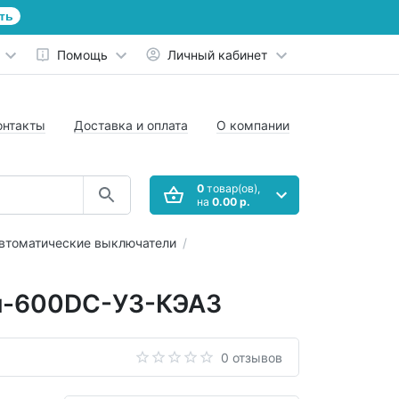
ть
Помощь
Личный кабинет
онтакты
Доставка и оплата
О компании
0
товар(ов),
на
0.00 р.
втоматические выключатели
Iн-600DC-У3-КЭАЗ
0 отзывов