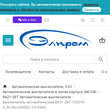
Пользуясь сайтом, Вы автоматически принимаете
правила
передачи и обработки персональных данных
Закрыть
Мы в Мах
0
Производители
Контакты
Доставка и оплата
О ко
Автоматические выключатели, УЗО
Автоматические выключатели в литом корпусе (MCCB)
ВА21-29Т Автоматические выключатели
Выключатель автоматический ВА21-29Т-120010-
6,3А-6Iн-600DC-У3-КЭАЗ