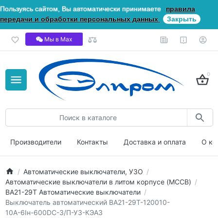
Пользуясь сайтом, Вы автоматически принимаете
правила
передачи и обработки персональных данных
Закрыть
Мы в Мах
0
Производители
Контакты
Доставка и оплата
О ко
Автоматические выключатели, УЗО
Автоматические выключатели в литом корпусе (MCCB)
ВА21-29Т Автоматические выключатели
Выключатель автоматический ВА21-29Т-120010-
10А-6Iн-600DC-З/П-У3-КЭАЗ