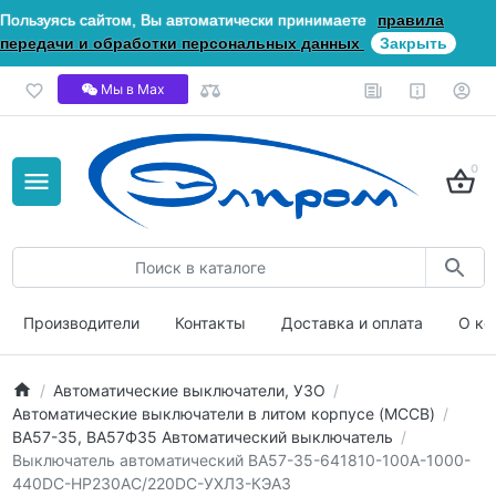
Пользуясь сайтом, Вы автоматически принимаете
правила
передачи и обработки персональных данных
Закрыть
Мы в Мах
0
Производители
Контакты
Доставка и оплата
О ко
Автоматические выключатели, УЗО
Автоматические выключатели в литом корпусе (MCCB)
ВА57-35, ВА57Ф35 Автоматический выключатель
Выключатель автоматический ВА57-35-641810-100А-1000-
440DC-НР230AC/220DC-УХЛ3-КЭАЗ