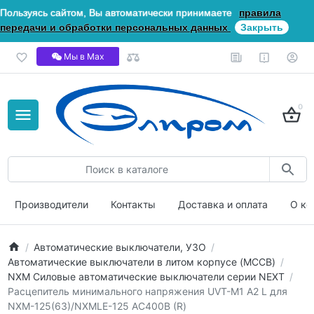
Пользуясь сайтом, Вы автоматически принимаете
правила
передачи и обработки персональных данных
Закрыть
Мы в Мах
0
Производители
Контакты
Доставка и оплата
О ко
Автоматические выключатели, УЗО
Автоматические выключатели в литом корпусе (MCCB)
NXM Силовые автоматические выключатели серии NEXT
Расцепитель минимального напряжения UVT-M1 A2 L для
NXM-125(63)/NXMLE-125 AC400В (R)