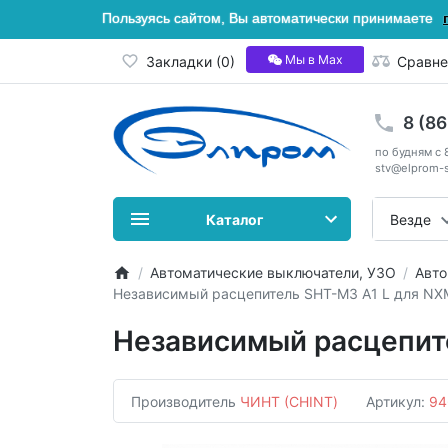
Пользуясь сайтом, Вы автоматически принимаете
Мы в Мах
Закладки (0)
Сравне
8 (8
по будням с 
stv@elprom-s
Каталог
Везде
Автоматические выключатели, УЗО
Авто
Независимый расцепитель SHT-M3 A1 L для NXM
Независимый расцепите
Производитель
ЧИНТ (CHINT)
Артикул:
94