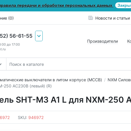
правила передачи и обработки персональных данных
Закры
ние (0)
Новости и статьи
652) 56-61-55
Производители
К
8:00 до 17:00
t.ru
матические выключатели в литом корпусе (MCCB)
NXM Силов
-250 AC230В (левый) (R)
ль SHT-M3 A1 L для NXM-250 A
6972
SKU:
946972