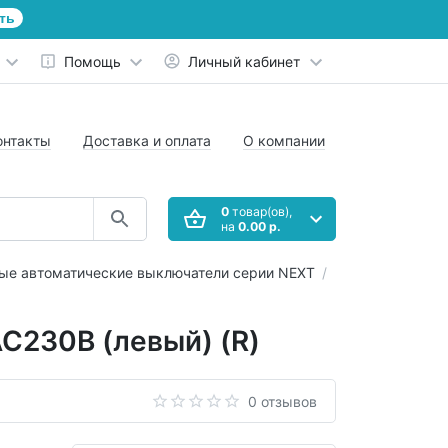
ть
Помощь
Личный кабинет
онтакты
Доставка и оплата
О компании
0
товар(ов),
на
0.00 р.
ые автоматические выключатели серии NEXT
C230В (левый) (R)
0 отзывов