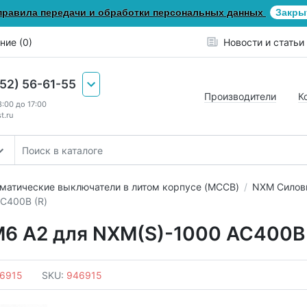
правила передачи и обработки персональных данных
Закры
ние (0)
Новости и статьи
652) 56-61-55
Производители
К
8:00 до 17:00
t.ru
матические выключатели в литом корпусе (MCCB)
NXM Силов
C400В (R)
6 A2 для NXM(S)-1000 AC400В 
6915
SKU:
946915