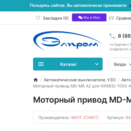
Пользуясь сайтом, Вы автоматически принимаете
Мы в Мах
Закладки (0)
Сравне
8 (8
по будням с 
stv@elprom-s
Каталог
Везде
Автоматические выключатели, УЗО
Авто
Моторный привод MD-M6 A2 для NXM(S)-1000 A
Моторный привод MD-M
Производитель
ЧИНТ (CHINT)
Артикул:
94