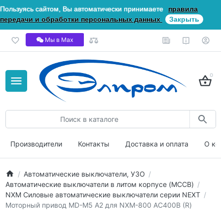
Пользуясь сайтом, Вы автоматически принимаете
правила
передачи и обработки персональных данных
Закрыть
Мы в Мах
0
Производители
Контакты
Доставка и оплата
О ко
Автоматические выключатели, УЗО
Автоматические выключатели в литом корпусе (MCCB)
NXM Силовые автоматические выключатели серии NEXT
Моторный привод MD-M5 A2 для NXM-800 AC400В (R)