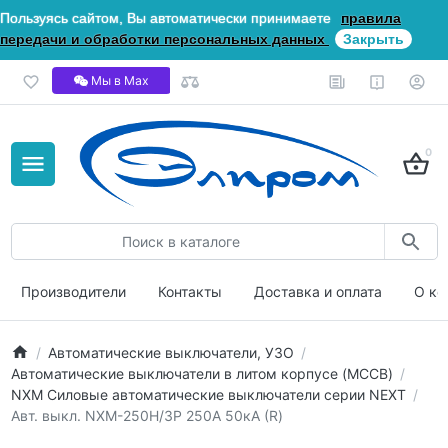
Пользуясь сайтом, Вы автоматически принимаете
правила
передачи и обработки персональных данных
Закрыть
Мы в Мах
0
Производители
Контакты
Доставка и оплата
О ко
Автоматические выключатели, УЗО
Автоматические выключатели в литом корпусе (MCCB)
NXM Силовые автоматические выключатели серии NEXT
Авт. выкл. NXM-250H/3P 250А 50кА (R)