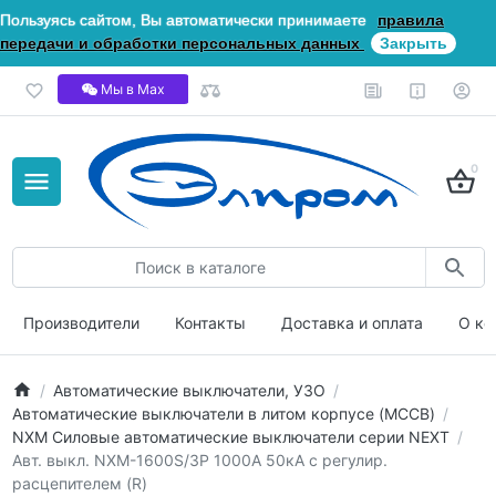
Пользуясь сайтом, Вы автоматически принимаете
правила
передачи и обработки персональных данных
Закрыть
Мы в Мах
0
Производители
Контакты
Доставка и оплата
О ко
Автоматические выключатели, УЗО
Автоматические выключатели в литом корпусе (MCCB)
NXM Силовые автоматические выключатели серии NEXT
Авт. выкл. NXM-1600S/3P 1000А 50кА с регулир.
расцепителем (R)