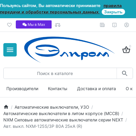
Пользуясь сайтом, Вы автоматически принимаете
правила
передачи и обработки персональных данных
Закрыть
Мы в Мах
0
Производители
Контакты
Доставка и оплата
О ко
Автоматические выключатели, УЗО
Автоматические выключатели в литом корпусе (MCCB)
NXM Силовые автоматические выключатели серии NEXT
Авт. выкл. NXM-125S/3P 80А 25кА (R)