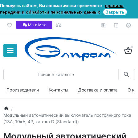
Пользуясь сайтом, Вы автоматически принимаете
правила
передачи и обработки персональных данных
Закрыть
Мы в Мах
0
Производители
Контакты
Доставка и оплата
О ко
Модульный автоматический выключатель постоянного тока
(13А, 10кА, 4P, хар-ка D (Standard))
Модульный автоматический