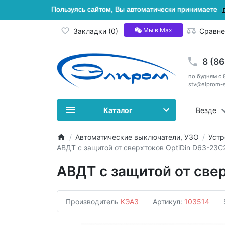
Пользуясь сайтом, Вы автоматически принимаете
Мы в Мах
Закладки (0)
Сравне
8 (8
по будням с 
stv@elprom-s
Каталог
Везде
Автоматические выключатели, УЗО
Устр
АВДТ с защитой от сверхтоков OptiDin D63-23C
АВДТ с защитой от све
Производитель
КЭАЗ
Артикул:
103514