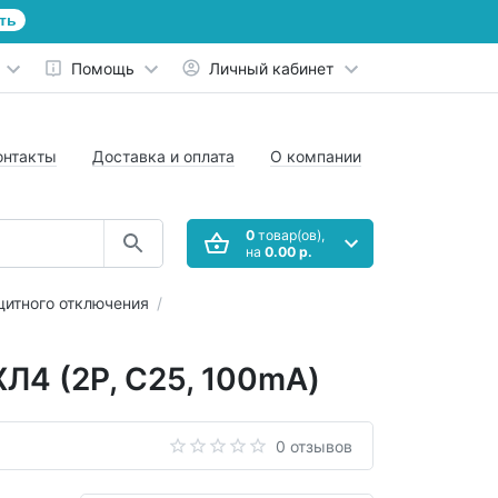
ть
Помощь
Личный кабинет
онтакты
Доставка и оплата
О компании
0
товар(ов),
на
0.00 р.
щитного отключения
Л4 (2P, C25, 100mA)
0 отзывов