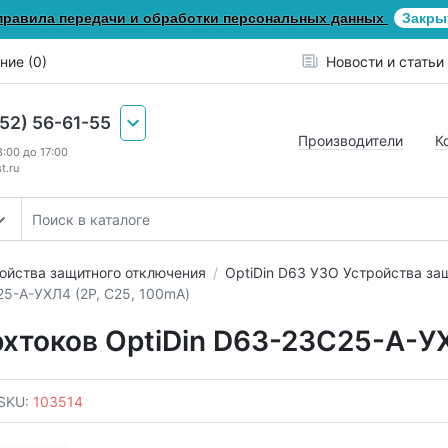
правила передачи и обработки персональных данных
Закры
ние (0)
Новости и статьи
652) 56-61-55
Производители
К
8:00 до 17:00
t.ru
ойства защитного отключения
OptiDin D63 УЗО Устройства за
25-A-УХЛ4 (2P, C25, 100mA)
рхтоков OptiDin D63-23C25-A-УХ
SKU:
103514