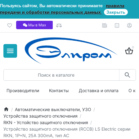
Пользуясь сайтом, Вы автоматически принимаете
правила
передачи и обработки персональных данных
Закрыть
Мы в Мах
0
Производители
Контакты
Доставка и оплата
О ко
Автоматические выключатели, УЗО
Устройства защитного отключения
RKN - Устойство защитного отключения
Устройство защитного отключения (RCCB) LS Electric серии
RKN, 1P+N, 25A 300mA, тип AC