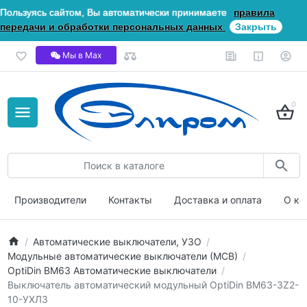
Пользуясь сайтом, Вы автоматически принимаете
правила
передачи и обработки персональных данных
Закрыть
Мы в Мах
0
Производители
Контакты
Доставка и оплата
О ко
Автоматические выключатели, УЗО
Модульные автоматические выключатели (МСВ)
OptiDin ВМ63 Автоматические выключатели
Выключатель автоматический модульный OptiDin BM63-3Z2-
10-УХЛ3